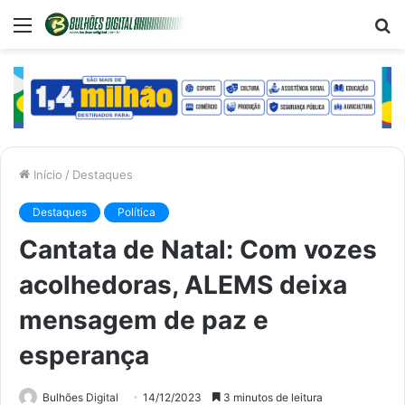
Menu
P
p
Início
/
Destaques
Destaques
Política
Cantata de Natal: Com vozes
acolhedoras, ALEMS deixa
mensagem de paz e
esperança
Bulhões Digital
14/12/2023
3 minutos de leitura