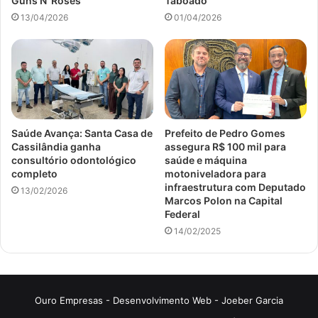
Guns N’ Roses
Taboado
13/04/2026
01/04/2026
Saúde Avança: Santa Casa de
Prefeito de Pedro Gomes
Cassilândia ganha
assegura R$ 100 mil para
consultório odontológico
saúde e máquina
completo
motoniveladora para
infraestrutura com Deputado
13/02/2026
Marcos Polon na Capital
Federal
14/02/2025
Ouro Empresas
- Desenvolvimento Web -
Joeber Garcia