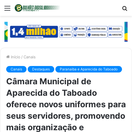
Menu
P
p
Início
/
Canais
Canais
Destaques
Paranaiba e Aparecida do Taboado
Câmara Municipal de
Aparecida do Taboado
oferece novos uniformes para
seus servidores, promovendo
mais organização e