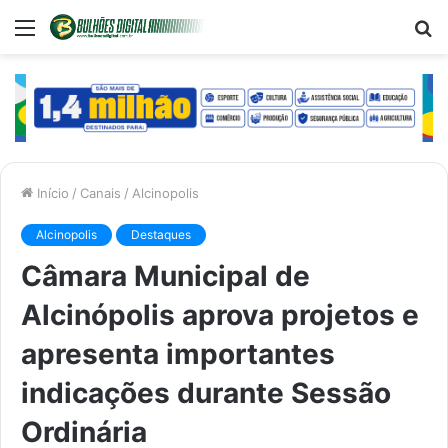
Menu
P
p
Início
/
Canais
/
Alcinopolis
Alcinopolis
Destaques
Câmara Municipal de
Alcinópolis aprova projetos e
apresenta importantes
indicações durante Sessão
Ordinária