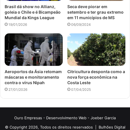
Brasil dá show no Allianz,
Seca deve piorar em
goleia o Chile e é Bicampeão
setembro e ter grau extremo
Mundial da Kings League
em 11 municípios de MS
19/01/2026
06/09/2024
Aeroportos da Ásia retomam
Citricultura desponta como a
máscaras e monitoramento
nova força econômica na
contra o vírus Nipah
Costa Leste
27/01/2026
07/04/2025
Ouro Empresas
- Desenvolvimento Web -
Joeber Garcia
© Copyright 2026, Todos os direitos reservados |
Bulhões Digital