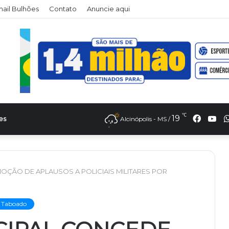
il Bulhões
Contato
Anuncie aqui
℃
Faceb
Yo
19
es
Alcinópolis - MS /
ÇÃO DE APLAUSOS A POLICIAIS MILITARES POR
o Taboado