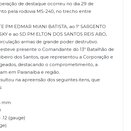
eração de destaque ocorreu no dia 29 de
o pela rodovia MS-240, no trecho entre
NTE PM EDMAR MIANI BATISTA, ao 1º SARGENTO
KY e ao SD PM ELTON DOS SANTOS REIS ABO,
 circulação armas de grande poder destrutivo.
 esteve presente o Comandante do 13º Batalhão de
Ribeiro dos Santos, que representou a Corporação e
nageados, destacando o comprometimento, a
uam em Paranaíba e região.
resultou na apreensão dos seguintes itens, que
:
56 mm
0
 .12 (gauge)
ge)