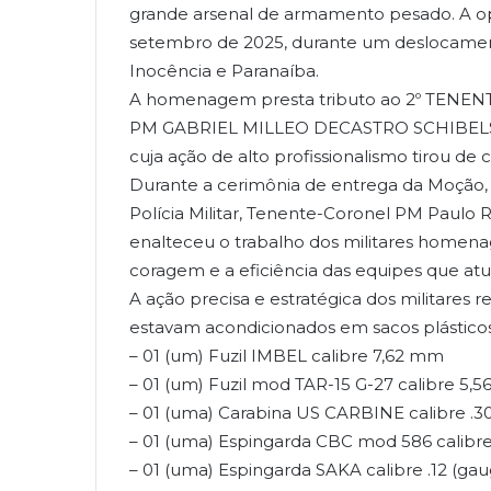
grande arsenal de armamento pesado. A op
setembro de 2025, durante um deslocament
Inocência e Paranaíba.
A homenagem presta tributo ao 2º TENE
PM GABRIEL MILLEO DECASTRO SCHIBELS
cuja ação de alto profissionalismo tirou de
Durante a cerimônia de entrega da Moção,
Polícia Militar, Tenente-Coronel PM Paulo 
enalteceu o trabalho dos militares home
coragem e a eficiência das equipes que at
A ação precisa e estratégica dos militares 
estavam acondicionados em sacos plásticos
– 01 (um) Fuzil IMBEL calibre 7,62 mm
– 01 (um) Fuzil mod TAR-15 G-27 calibre 5,
– 01 (uma) Carabina US CARBINE calibre .3
– 01 (uma) Espingarda CBC mod 586 calibre
– 01 (uma) Espingarda SAKA calibre .12 (gau