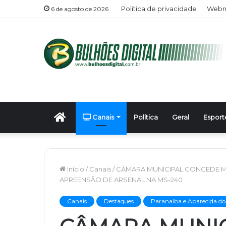
Política de privacidade
Webma
6 de agosto de 2026
Início
Canais
Política
Geral
Esport
Início
/
Canais
/
CÂMARA MUNICIPAL CONCEDE MO
APREENSÃO DE ARSENAL NA MS-240
Canais
Destaques
Paranaiba e Aparecida d