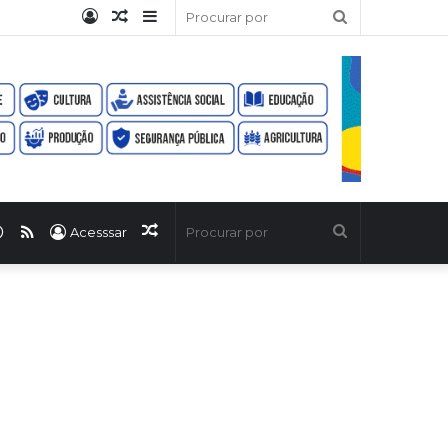
Entrar
Artigo
Barra
Procurar
aleatório
Lateral
por
ook
uTube
WhatsApp
RSS
Artigo
Procurar
Acesssar
aleatório
por