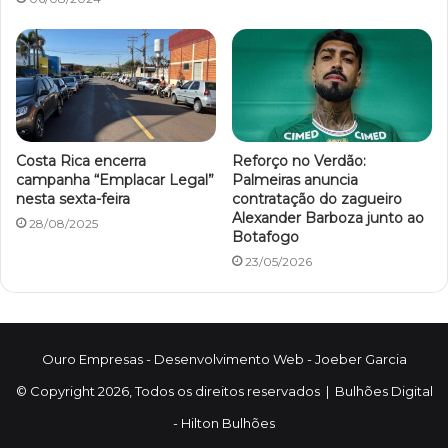
Costa Rica encerra
Reforço no Verdão:
campanha “Emplacar Legal”
Palmeiras anuncia
nesta sexta-feira
contratação do zagueiro
Alexander Barboza junto ao
28/08/2025
Botafogo
23/05/2026
Ouro Empresas
- Desenvolvimento Web -
Joeber Garcia
© Copyright 2026, Todos os direitos reservados |
Bulhões Digital
-
Hilton Bulhões