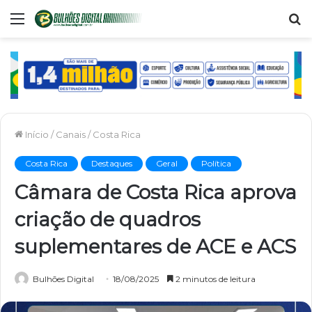
Menu
P
p
Início
/
Canais
/
Costa Rica
Costa Rica
Destaques
Geral
Política
Câmara de Costa Rica aprova
criação de quadros
suplementares de ACE e ACS
Bulhões Digital
18/08/2025
2 minutos de leitura