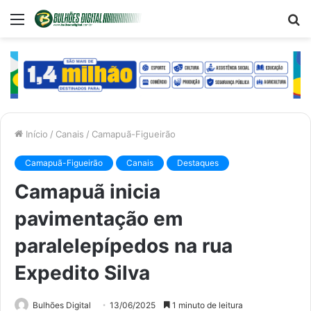
Menu
P
p
Início
/
Canais
/
Camapuã-Figueirão
Camapuã-Figueirão
Canais
Destaques
Camapuã inicia
pavimentação em
paralelepípedos na rua
Expedito Silva
Bulhões Digital
13/06/2025
1 minuto de leitura