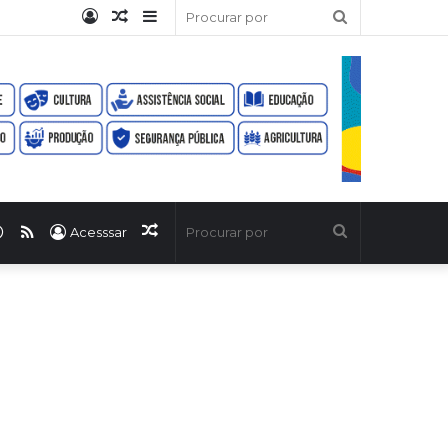
Entrar
Artigo
Barra
Procurar
aleatório
Lateral
por
ook
uTube
WhatsApp
RSS
Artigo
Procurar
Acesssar
aleatório
por