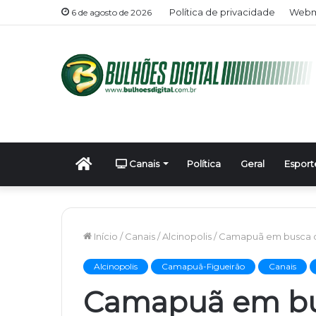
Política de privacidade
Webma
6 de agosto de 2026
Início
Canais
Política
Geral
Esport
Início
/
Canais
/
Alcinopolis
/
Camapuã em busca de 
Alcinopolis
Camapuã-Figueirão
Canais
Camapuã em bu