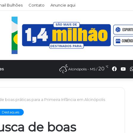
il Bulhões
Contato
Anuncie aqui
℃
Faceb
Yo
20
es
Alcinópolis - MS /
boas práticas para a Primeira Infância em Alcinópolis
Destaques
sca de boas