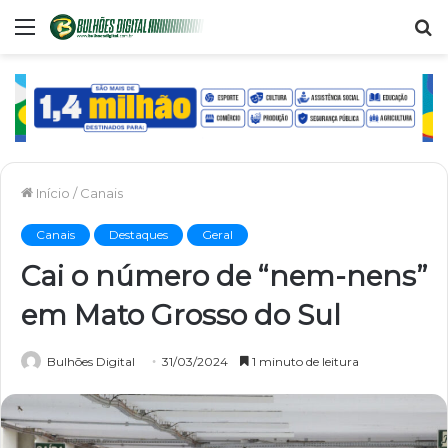
Menu
P
p
Início
/
Canais
Canais
Destaques
Geral
Cai o número de “nem-nens”
em Mato Grosso do Sul
Bulhões Digital
31/03/2024
1 minuto de leitura