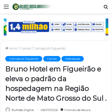
Menu
P
p
Início
/
Canais
/
Camapuã-Figueirão
Camapuã-Figueirão
Canais
Destaques
Bruno Hotel em Figueirão e
eleva o padrão da
hospedagem na Região
Norte de Mato Grosso do Sul .
Bulhões Digital
06/07/2026
1 minuto de leitura