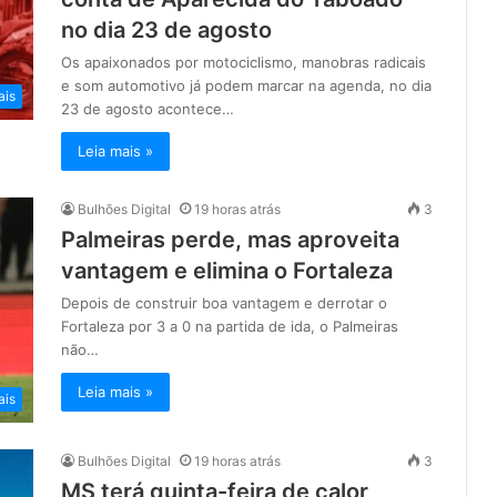
no dia 23 de agosto
Os apaixonados por motociclismo, manobras radicais
e som automotivo já podem marcar na agenda, no dia
ais
23 de agosto acontece…
Leia mais »
Bulhões Digital
19 horas atrás
3
Palmeiras perde, mas aproveita
vantagem e elimina o Fortaleza
Depois de construir boa vantagem e derrotar o
Fortaleza por 3 a 0 na partida de ida, o Palmeiras
não…
Leia mais »
ais
Bulhões Digital
19 horas atrás
3
MS terá quinta-feira de calor,