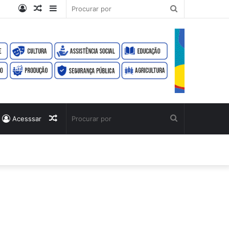
Entrar
Artigo
Barra
Procurar
aleatório
Lateral
por
sApp
SS
Artigo
Procurar
Acesssar
aleatório
por