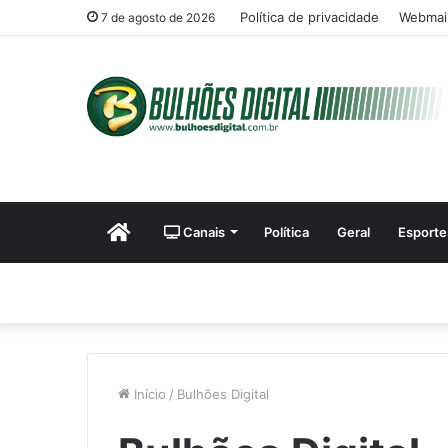
Política de privacidade
Webmail
7 de agosto de 2026
Início
Canais
Política
Geral
Esporte
Início
/
Bulhões Digital