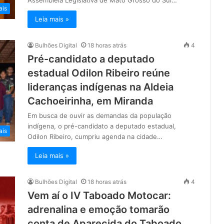
ais
Leia mais »
Bulhões Digital
18 horas atrás
4
Pré-candidato a deputado
estadual Odilon Ribeiro reúne
lideranças indígenas na Aldeia
Cachoeirinha, em Miranda
Em busca de ouvir as demandas da população
indígena, o pré-candidato a deputado estadual,
ais
Odilon Ribeiro, cumpriu agenda na cidade…
Leia mais »
Bulhões Digital
18 horas atrás
4
Vem aí o IV Taboado Motocar:
adrenalina e emoção tomarão
conta de Aparecida do Taboado