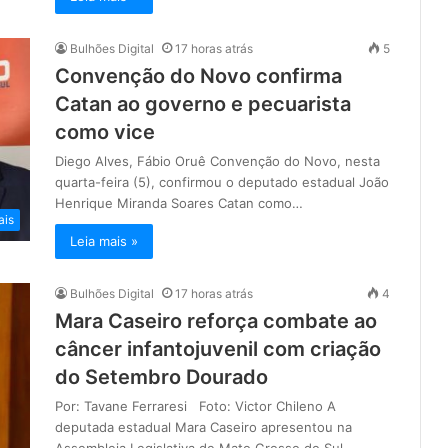
Bulhões Digital
17 horas atrás
5
Convenção do Novo confirma
Catan ao governo e pecuarista
como vice
Diego Alves, Fábio Oruê Convenção do Novo, nesta
quarta-feira (5), confirmou o deputado estadual João
Henrique Miranda Soares Catan como…
ais
Leia mais »
Bulhões Digital
17 horas atrás
4
Mara Caseiro reforça combate ao
câncer infantojuvenil com criação
do Setembro Dourado
Por: Tavane Ferraresi Foto: Victor Chileno A
deputada estadual Mara Caseiro apresentou na
Assembleia Legislativa de Mato Grosso do Sul…