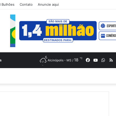
 Bulhões
Contato
Anuncie aqui
℃
18
Facebook
YouTube
What
R
s
Alcinópolis - MS /