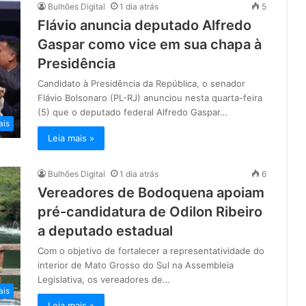
Bulhões Digital
1 dia atrás
5
Flávio anuncia deputado Alfredo
Gaspar como vice em sua chapa à
Presidência
Candidato à Presidência da República, o senador
Flávio Bolsonaro (PL-RJ) anunciou nesta quarta-feira
(5) que o deputado federal Alfredo Gaspar…
ais
Leia mais »
Bulhões Digital
1 dia atrás
6
Vereadores de Bodoquena apoiam
pré-candidatura de Odilon Ribeiro
a deputado estadual
Com o objetivo de fortalecer a representatividade do
interior de Mato Grosso do Sul na Assembleia
Legislativa, os vereadores de…
ais
Leia mais »