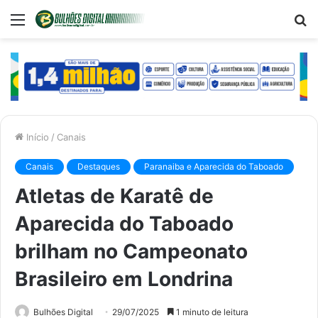
Menu
P
p
Início
/
Canais
Canais
Destaques
Paranaiba e Aparecida do Taboado
Atletas de Karatê de
Aparecida do Taboado
brilham no Campeonato
Brasileiro em Londrina
Bulhões Digital
29/07/2025
1 minuto de leitura