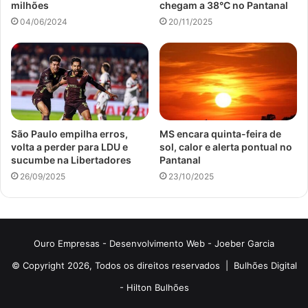
milhões
chegam a 38°C no Pantanal
04/06/2024
20/11/2025
São Paulo empilha erros,
MS encara quinta-feira de
volta a perder para LDU e
sol, calor e alerta pontual no
sucumbe na Libertadores
Pantanal
26/09/2025
23/10/2025
Ouro Empresas
- Desenvolvimento Web -
Joeber Garcia
© Copyright 2026, Todos os direitos reservados |
Bulhões Digital
-
Hilton Bulhões