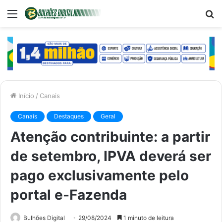
Menu
P
p
Início
/
Canais
Canais
Destaques
Geral
Atenção contribuinte: a partir
de setembro, IPVA deverá ser
pago exclusivamente pelo
portal e-Fazenda
Bulhões Digital
29/08/2024
1 minuto de leitura