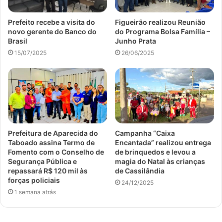
Prefeito recebe a visita do
Figueirão realizou Reunião
novo gerente do Banco do
do Programa Bolsa Família –
Brasil
Junho Prata
15/07/2025
26/06/2025
Prefeitura de Aparecida do
Campanha “Caixa
Taboado assina Termo de
Encantada” realizou entrega
Fomento com o Conselho de
de brinquedos e levou a
Segurança Pública e
magia do Natal às crianças
repassará R$ 120 mil às
de Cassilândia
forças policiais
24/12/2025
1 semana atrás