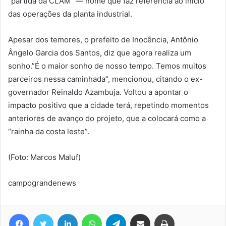
“partida da CLAM” — nome que faz referência ao início
das operações da planta industrial.
Apesar dos temores, o prefeito de Inocência, Antônio
Ângelo Garcia dos Santos, diz que agora realiza um
sonho.”É o maior sonho de nosso tempo. Temos muitos
parceiros nessa caminhada”, mencionou, citando o ex-
governador Reinaldo Azambuja. Voltou a apontar o
impacto positivo que a cidade terá, repetindo momentos
anteriores de avanço do projeto, que a colocará como a
“rainha da costa leste”.
(Foto: Marcos Maluf)
campograndenews
Facebook
Twitter
Linkedin
WhatsApp
Telegram
Compartilhar via e-mail
Imprimir