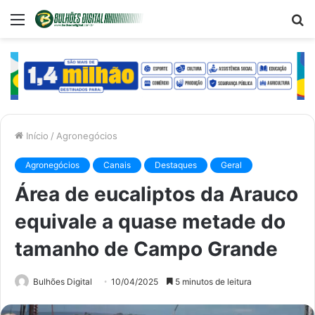
Menu
P
p
Início
/
Agronegócios
Agronegócios
Canais
Destaques
Geral
Área de eucaliptos da Arauco
equivale a quase metade do
tamanho de Campo Grande
Bulhões Digital
10/04/2025
5 minutos de leitura