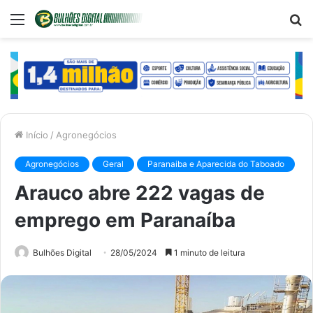
Menu
P
p
Início
/
Agronegócios
Agronegócios
Geral
Paranaiba e Aparecida do Taboado
Arauco abre 222 vagas de
emprego em Paranaíba
Bulhões Digital
28/05/2024
1 minuto de leitura