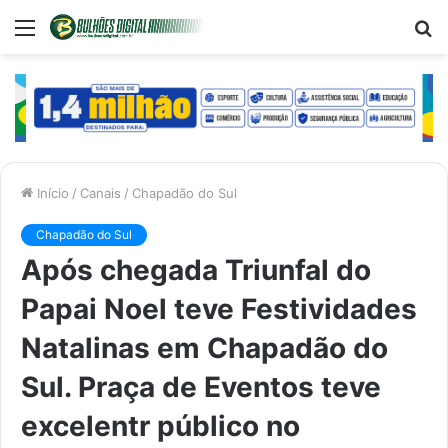
Menu
P
p
Início
/
Canais
/
Chapadão do Sul
Chapadão do Sul
Após chegada Triunfal do
Papai Noel teve Festividades
Natalinas em Chapadão do
Sul. Praça de Eventos teve
excelentr público no