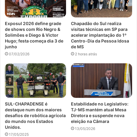
Exposul 2026 define grade
Chapadão do Sul realiza
de shows com Rio Negro &
visitas técnicas em SP para
Solimões e Diego & Victor
acelerar implantação do 1º
Hugo; festa começa dia 3 de
Centro-Dia da Pessoa Idosa
junho
de MS
07/02/2026
2 horas atrás
SUL-CHAPADENSE é
Estabilidade no Legislativo:
destaque num dos maiores
TJ-MS mantém atual Mesa
desafios de robótica agrícola
Diretora e suspende nova
do mundo nos Estados
eleição na Câmara
Unidos.
13/05/2026
17/05/2025