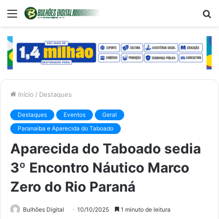
Menu
P
p
Início
/
Destaques
Destaques
Eventos
Geral
Paranaiba e Aparecida do Taboado
Aparecida do Taboado sedia
3º Encontro Náutico Marco
Zero do Rio Paraná
Bulhões Digital
10/10/2025
1 minuto de leitura