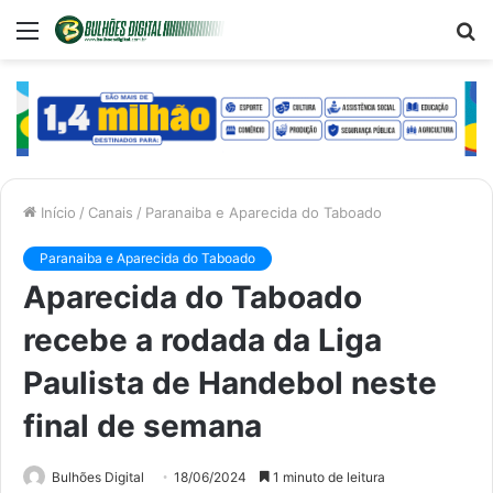
Menu
P
p
Início
/
Canais
/
Paranaiba e Aparecida do Taboado
Paranaiba e Aparecida do Taboado
Aparecida do Taboado
recebe a rodada da Liga
Paulista de Handebol neste
final de semana
Bulhões Digital
18/06/2024
1 minuto de leitura