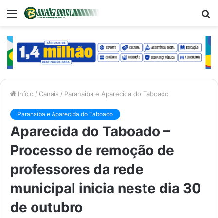
Menu
P
p
Início
/
Canais
/
Paranaiba e Aparecida do Taboado
Paranaiba e Aparecida do Taboado
Aparecida do Taboado –
Processo de remoção de
professores da rede
municipal inicia neste dia 30
de outubro