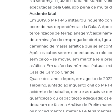
Na sentença, o juiz do Trabalho Marcio Kuri
executadas pela Gala, sob pena de multa diár
Acidente fatal
Em 2019, o MPT-MS instaurou inquérito com
ocorrido nas dependências da Gala. À época d
terceirizados de terraplanagem/cascalhame
determinação do empregador direto, ligou 
caminhão de massa asfáltica que se encontr
Após os cabos serem conectados, o rolo c
sem calço – se moveu em marcha ré e pres
asfáltica. Em razão das inúmeras fraturas ex
Casa de Campo Grande.
Quase dois anos depois, em agosto de 2022
Trabalho, juntado ao inquérito civil do MP
acidente de trabalho, dentre as quais se d
qualificação ou capacitação adequada; os e
deixaram de fazer a Análise de Preliminare
os procedimentos, materiais e ferramentas 