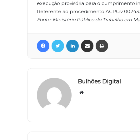
execução provisória para o cumprimento im
Referente ao procedimento ACPCiv 002432
Fonte: Ministério Público do Trabalho em Ma
Facebook
Twitter
Linkedin
Compartilhar via e-mail
Imprimir
Bulhões Digital
Website