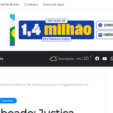
il Bulhões
Contato
Anuncie aqui
℃
Faceb
Yo
20
es
Alcinópolis - MS /
ndena indústria de brinquedos por irregularidades no
o Taboado