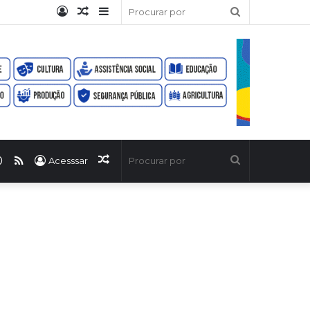
Entrar
Artigo
Barra
Procurar
aleatório
Lateral
por
ook
uTube
WhatsApp
RSS
Artigo
Procurar
Acesssar
aleatório
por