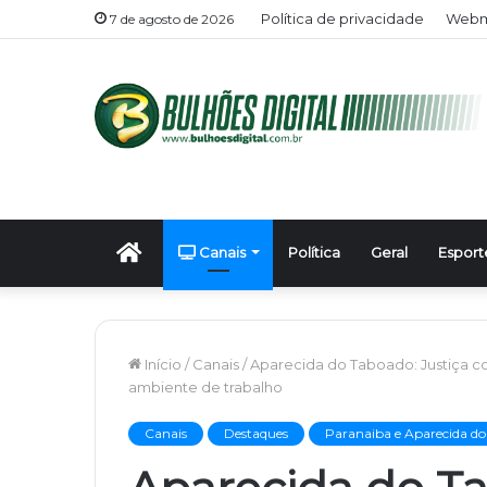
Política de privacidade
Webma
7 de agosto de 2026
Início
Canais
Política
Geral
Esport
Início
/
Canais
/
Aparecida do Taboado: Justiça co
ambiente de trabalho
Canais
Destaques
Paranaiba e Aparecida d