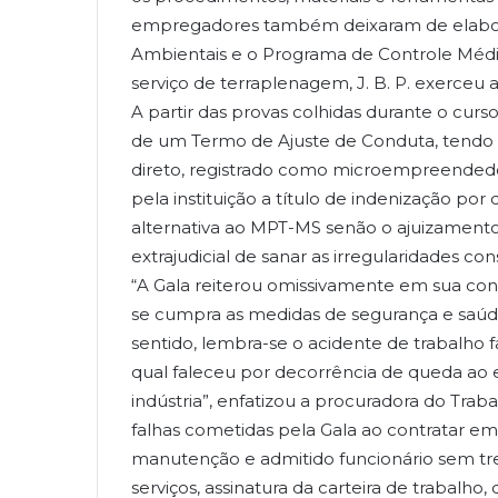
empregadores também deixaram de elabor
Ambientais e o Programa de Controle Médi
serviço de terraplenagem, J. B. P. exerceu a
A partir das provas colhidas durante o cur
de um Termo de Ajuste de Conduta, tendo a
direto, registrado como microempreendedor
pela instituição a título de indenização por
alternativa ao MPT-MS senão o ajuizamento d
extrajudicial de sanar as irregularidades con
“A Gala reiterou omissivamente em sua co
se cumpra as medidas de segurança e saúd
sentido, lembra-se o acidente de trabalho fa
qual faleceu por decorrência de queda ao 
indústria”, enfatizou a procuradora do Traba
falhas cometidas pela Gala ao contratar 
manutenção e admitido funcionário sem tr
serviços, assinatura da carteira de trabalho,