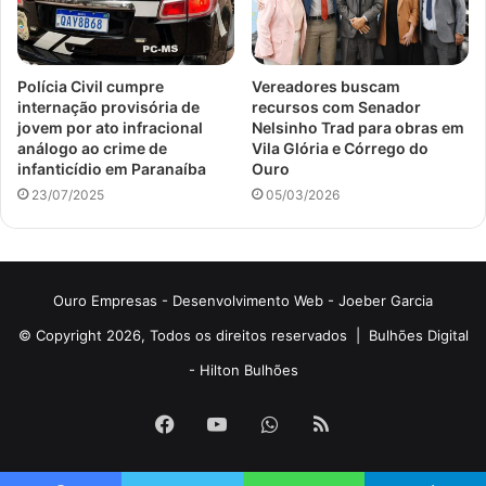
Polícia Civil cumpre
Vereadores buscam
internação provisória de
recursos com Senador
jovem por ato infracional
Nelsinho Trad para obras em
análogo ao crime de
Vila Glória e Córrego do
infanticídio em Paranaíba
Ouro
23/07/2025
05/03/2026
Ouro Empresas
- Desenvolvimento Web -
Joeber Garcia
© Copyright 2026, Todos os direitos reservados |
Bulhões Digital
-
Hilton Bulhões
Facebook
YouTube
WhatsApp
RSS