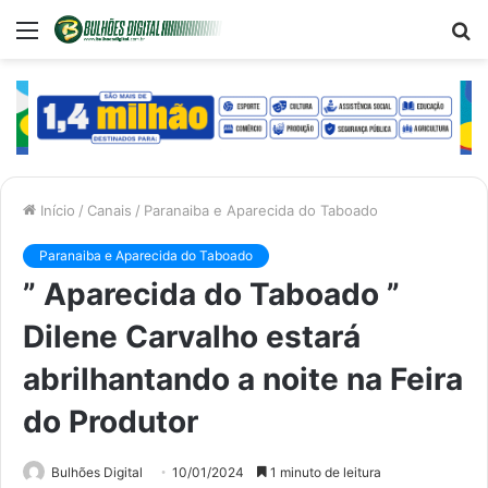
Menu
P
p
Início
/
Canais
/
Paranaiba e Aparecida do Taboado
Paranaiba e Aparecida do Taboado
” Aparecida do Taboado ”
Dilene Carvalho estará
abrilhantando a noite na Feira
do Produtor
Bulhões Digital
10/01/2024
1 minuto de leitura