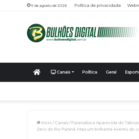
Política de privacidade
Webma
9 de agosto de 2026
Início
Canais
Política
Geral
Esport
Início
/
Canais
/
Paranaiba e Aparecida do Taboa
Zero do Rio Paraná: Mais um brilhante evento do ca