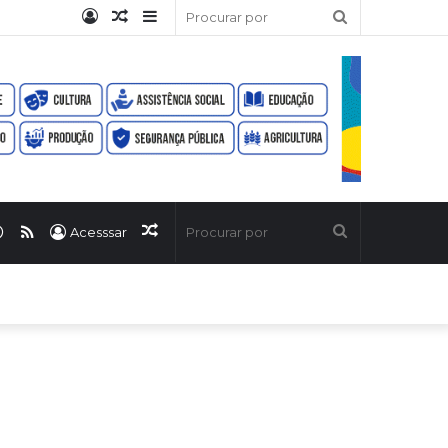
Entrar
Artigo
Barra
Procurar
aleatório
Lateral
por
ook
uTube
WhatsApp
RSS
Artigo
Procurar
Acesssar
aleatório
por