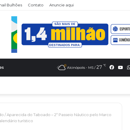
il Bulhões
Contato
Anuncie aqui
℃
Faceb
Yo
27
es
Alcinópolis - MS /
do
/
Aparecida do Taboado – 2º Passeio Náutico pelo Marco
lendário turístico