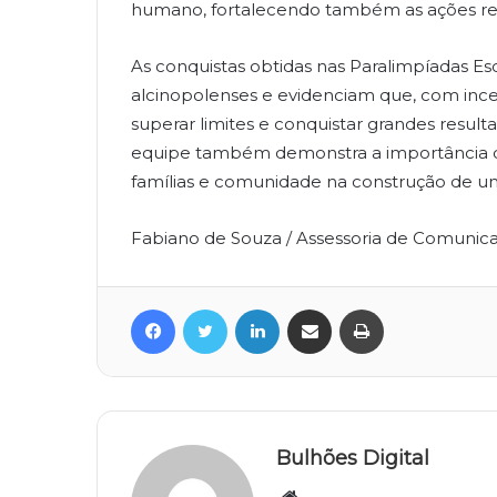
humano, fortalecendo também as ações rea
As conquistas obtidas nas Paralimpíadas Es
alcinopolenses e evidenciam que, com incen
superar limites e conquistar grandes resul
equipe também demonstra a importância da 
famílias e comunidade na construção de um
Fabiano de Souza / Assessoria de Comunicaç
Facebook
Twitter
Linkedin
Compartilhar via e-mail
Imprimir
Bulhões Digital
Website