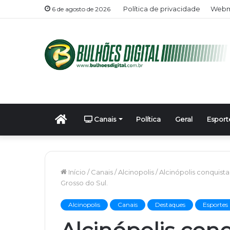
Política de privacidade
Webma
6 de agosto de 2026
Início
Canais
Política
Geral
Esport
Início
/
Canais
/
Alcinopolis
/
Alcinópolis conquist
Grosso do Sul.
Alcinopolis
Canais
Destaques
Esportes