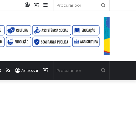
Entrar
Artigo
Barra
Procurar
aleatório
Lateral
por
ook
uTube
WhatsApp
RSS
Artigo
Procurar
Acesssar
aleatório
por