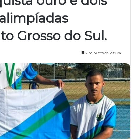
uista ouro e dois
alimpíadas
to Grosso do Sul.
2 minutos de leitura