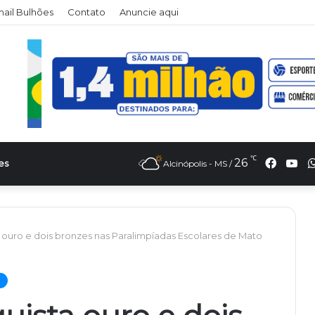
il Bulhões
Contato
Anuncie aqui
℃
Faceb
Yo
26
es
Alcinópolis - MS /
a ouro e dois bronzes nas Paralimpíadas Escolares de Mato