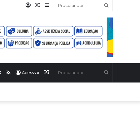
Entrar
Artigo
Barra
Procurar
aleatório
Lateral
por
ook
uTube
WhatsApp
RSS
Artigo
Procurar
Acesssar
aleatório
por