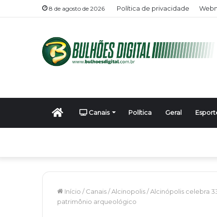
Política de privacidade
Webm
8 de agosto de 2026
Início
Canais
Política
Geral
Esport
Início
/
Canais
/
Alcinopolis
/
Alcinópolis celebra 
patrimônio arqueológico