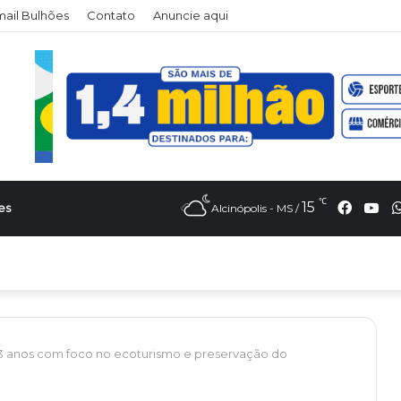
ail Bulhões
Contato
Anuncie aqui
℃
Faceb
Yo
15
es
Alcinópolis - MS /
33 anos com foco no ecoturismo e preservação do