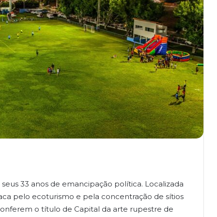
) seus 33 anos de emancipação política. Localizada
taca pelo ecoturismo e pela concentração de sítios
onferem o título de Capital da arte rupestre de