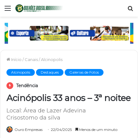
Menu
P
p
Início
/
Canais
/
Alcinopolis
Alcinopolis
Destaques
Galerias de Fotos
Tendência
Acinópolis 33 anos – 3ª noitee
Local: Área de Lazer Adevina
Crisostomo da silva
Ouro Empresas
22/04/2025
Menos de um minuto