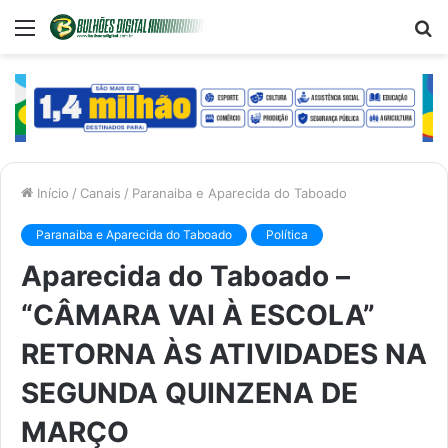
Menu
P
p
Início
/
Canais
/
Paranaiba e Aparecida do Taboado
Paranaiba e Aparecida do Taboado
Política
Aparecida do Taboado –
“CÂMARA VAI À ESCOLA”
RETORNA ÀS ATIVIDADES NA
SEGUNDA QUINZENA DE
MARÇO