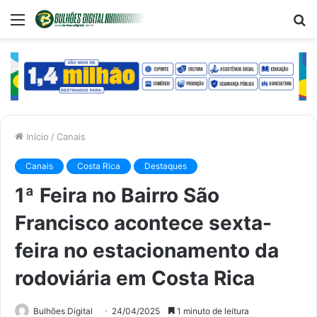
Menu
P
p
Início
/
Canais
Canais
Costa Rica
Destaques
1ª Feira no Bairro São
Francisco acontece sexta-
feira no estacionamento da
rodoviária em Costa Rica
Bulhões Digital
24/04/2025
1 minuto de leitura