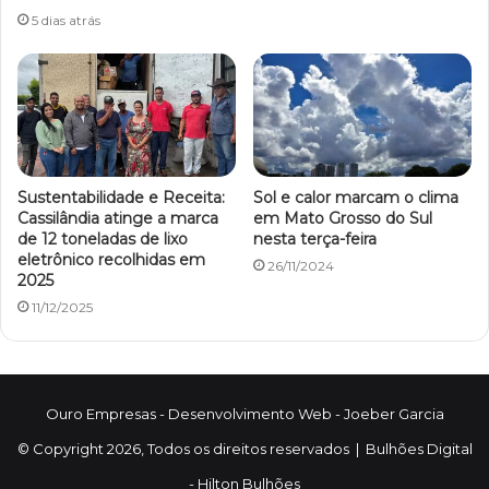
5 dias atrás
Sustentabilidade e Receita:
Sol e calor marcam o clima
Cassilândia atinge a marca
em Mato Grosso do Sul
de 12 toneladas de lixo
nesta terça-feira
eletrônico recolhidas em
26/11/2024
2025
11/12/2025
Ouro Empresas
- Desenvolvimento Web -
Joeber Garcia
© Copyright 2026, Todos os direitos reservados |
Bulhões Digital
-
Hilton Bulhões