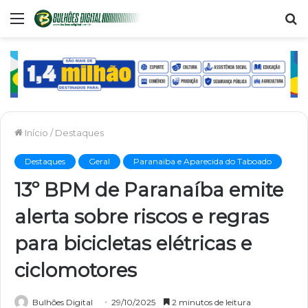
Menu
P
p
Início
/
Destaques
Destaques
Geral
Paranaiba e Aparecida do Taboado
13º BPM de Paranaíba emite
alerta sobre riscos e regras
para bicicletas elétricas e
ciclomotores
Bulhões Digital
29/10/2025
2 minutos de leitura